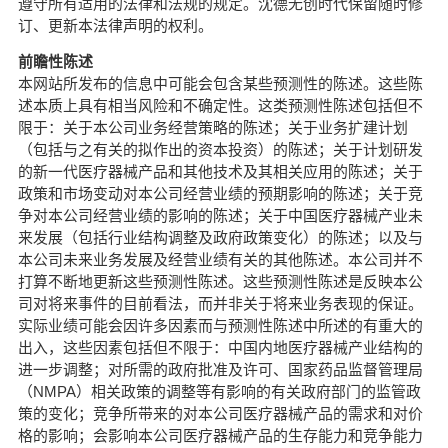
遵守所有适用的法律和法规的规定。沈德无创时代保留随时修
订、更新本法律声明的权利。
前瞻性陈述
本网站所发布的信息中可能会包含某些预测性的陈述。这些陈
述本质上具有相当风险和不确定性。这类预测性陈述包括但不
限于：关于本公司业务经营策略的陈述；关于业务扩建计划
（包括与之有关的拟作出的资本投资）的陈述；关于计划研发
的新一代医疗器械产品和其他技术及其相关应用的陈述；关于
政策和市场变动对本公司经营业绩的预期影响的陈述；关于竞
争对本公司经营业绩的影响的陈述；关于中国医疗器械产业未
来发展（包括行业结构调整及政府政策变化）的陈述；以及与
本公司未来业务发展及经营业绩有关的其他陈述。本公司并不
打算不断地更新这些预测性陈述。这些预测性陈述是反映本公
司对将来事件的目前看法，而并非关于将来业务表现的保证。
实际业绩可能会因许多因素而与预测性陈述中所述的有重大的
出入，这些因素包括但不限于：中国内地医疗器械产业结构的
进一步调整；对所需的政府批准及许可、国家药品监督管理局
（NMPA）相关政策的调整等有影响的有关政府部门的监管政
策的变化；竞争所带来的对本公司医疗器械产品的需求和对价
格的影响；会影响本公司医疗器械产品的生存能力和竞争能力