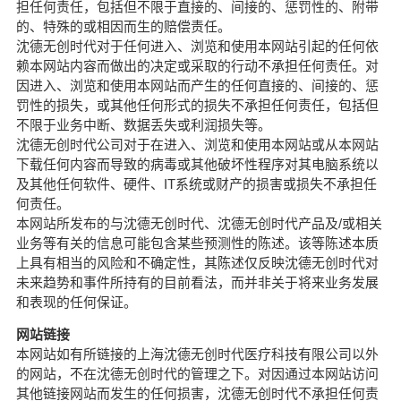
担任何责任，包括但不限于直接的、间接的、惩罚性的、附带
的、特殊的或相因而生的赔偿责任。
沈德无创时代对于任何进入、浏览和使用本网站引起的任何依
赖本网站内容而做出的决定或采取的行动不承担任何责任。对
因进入、浏览和使用本网站而产生的任何直接的、间接的、惩
罚性的损失，或其他任何形式的损失不承担任何责任，包括但
不限于业务中断、数据丢失或利润损失等。
沈德无创时代公司对于在进入、浏览和使用本网站或从本网站
下载任何内容而导致的病毒或其他破坏性程序对其电脑系统以
及其他任何软件、硬件、IT系统或财产的损害或损失不承担任
何责任。
本网站所发布的与沈德无创时代、沈德无创时代产品及/或相关
业务等有关的信息可能包含某些预测性的陈述。该等陈述本质
上具有相当的风险和不确定性，其陈述仅反映沈德无创时代对
未来趋势和事件所持有的目前看法，而并非关于将来业务发展
和表现的任何保证。
网站链接
本网站如有所链接的上海沈德无创时代医疗科技有限公司以外
的网站，不在沈德无创时代的管理之下。对因通过本网站访问
其他链接网站而发生的任何损害，沈德无创时代不承担任何责