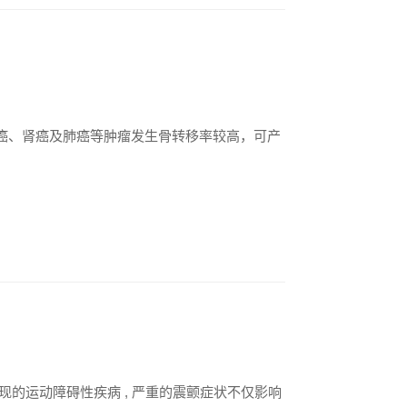
癌、肾癌及肺癌等肿瘤发生骨转移率较高，可产
的运动障碍性疾病 , 严重的震颤症状不仅影响