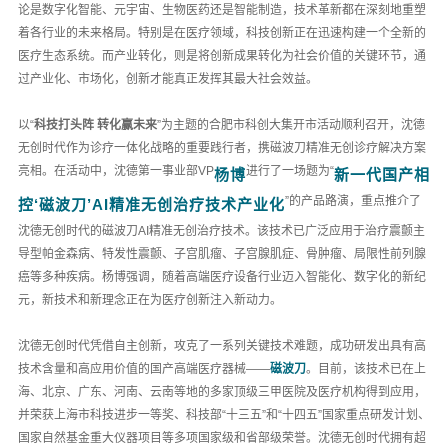
论是数字化智能、元宇宙、生物医药还是智能制造，技术革新都在深刻地重塑
着各行业的未来格局。特别是在医疗领域，科技创新正在迅速构建一个全新的
医疗生态系统。而产业转化，则是将创新成果转化为社会价值的关键环节，通
过产业化、市场化，创新才能真正发挥其最大社会效益。
以“
科技打头阵 转化赢未来
”为主题的合肥市科创大集开市活动顺利召开，沈德
无创时代作为诊疗一体化战略的重要践行者，携
磁波刀
精准无创诊疗解决方案
亮相。在活动中，沈德第一事业部VP
进行了一场题为“
杨博
新一代国产相
”的产品路演，重点推介了
控‘磁波刀’AI精准无创治疗技术产业化
沈德无创时代的磁波刀AI精准无创治疗技术。该技术已广泛应用于治疗震颤主
导型帕金森病、
特发性震颤
、子宫肌瘤、子宫腺肌症、骨肿瘤、局限性前列腺
癌等多种疾病。杨博强调，随着高端医疗设备行业迈入智能化、数字化的新纪
元，新技术和新理念正在为医疗创新注入新动力。
沈德无创时代凭借自主创新，攻克了一系列关键技术难题，成功研发出具有高
技术含量和高应用价值的国产高端医疗器械——
磁波刀
。目前，该技术已在上
海、北京、广东、河南、云南等地的多家顶级三甲医院及医疗机构得到应用，
并荣获上海市科技进步一等奖、科技部“十三五”和“十四五”国家重点研发计划、
国家自然基金重大仪器项目等多项国家级和省部级荣誉。沈德无创时代拥有超