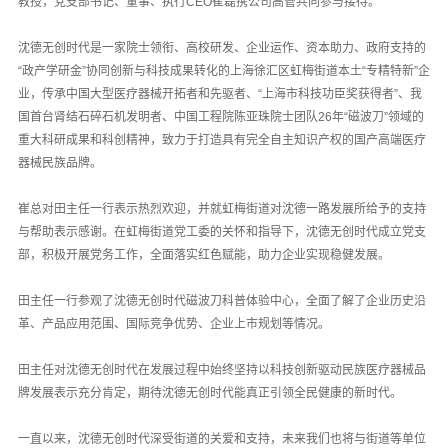
教授，党支部书记、董事、执行CEO崔磊携公司高管共同参与接待。
沈德无创时代是一家院士领衔、高校研发、企业运作、资本助力、政府支持的
“政产学研金”协同创新与科技成果转化的上海徐汇区虹梅街道本土“专精特新”企
业，传承中国大型医疗器械开拓者和先驱者、“上海市科技功臣奖获得者”、我
国首台肾结石碎石机发明者、中国工程院陈亚珠院士团队26年“磁波刀”领域的
重大科研成果和科创精神，致力于打造具有完全自主知识产权的国产高端医疗
器械民族品牌。
崔总对田主任一行表示热烈欢迎，并就虹梅街道对沈德一路发展所给予的支持
与帮助表示感谢。在虹梅街道党工委的关怀和指导下，沈德无创时代成立党支
部，积极开展党务工作，全面落实红色赋能，助力企业实现稳健发展。
田主任一行参观了沈德无创时代磁波刀科普体验中心，全面了解了企业历史沿
革、产品应用范围、国际竞争优势、企业上市规划等情况。
田主任对沈德无创时代在发展过程中始终坚持以科技创新驱动民族医疗器械品
牌发展表示充分肯定，期待沈德无创时代能真正引领全民健康的新时代。
一直以来，沈德无创时代深受街道的关爱和支持，未来我们也将与街道等单位