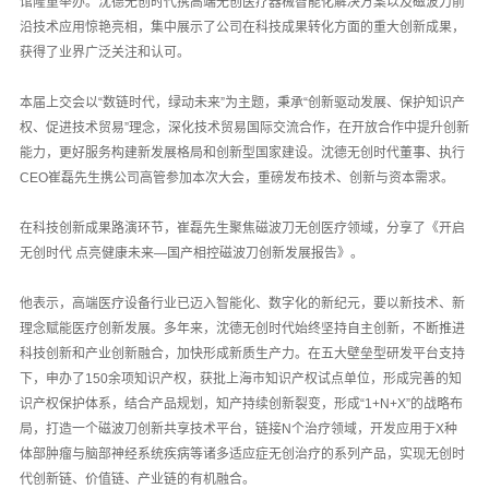
馆隆重举办。沈德无创时代携高端无创医疗器械智能化解决方案以及磁波刀前
沿技术应用惊艳亮相，集中展示了公司在科技成果转化方面的重大创新成果，
获得了业界广泛关注和认可。
本届上交会以“数链时代，绿动未来”为主题，秉承“创新驱动发展、保护知识产
权、促进技术贸易”理念，深化技术贸易国际交流合作，在开放合作中提升创新
能力，更好服务构建新发展格局和创新型国家建设。沈德无创时代董事、执行
CEO崔磊先生携公司高管参加本次大会，重磅发布技术、创新与资本需求。
在科技创新成果路演环节，崔磊先生聚焦磁波刀无创医疗领域，分享了《开启
无创时代 点亮健康未来—国产相控磁波刀创新发展报告》。
他表示，高端医疗设备行业已迈入智能化、数字化的新纪元，要以新技术、新
理念赋能医疗创新发展。多年来，沈德无创时代始终坚持自主创新，不断推进
科技创新和产业创新融合，加快形成新质生产力。在五大壁垒型研发平台支持
下，申办了150余项知识产权，获批上海市知识产权试点单位，形成完善的知
识产权保护体系，结合产品规划，知产持续创新裂变，形成“1+N+X”的战略布
局，打造一个磁波刀创新共享技术平台，链接N个治疗领域，开发应用于X种
体部肿瘤与脑部神经系统疾病等诸多适应症无创治疗的系列产品，实现无创时
代创新链、价值链、产业链的有机融合。