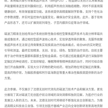
统，采用磁共振引导聚焦超声技术（MRgFUS），经直肠以无创方式将聚焦超
声能量精准送至前列腺病灶区，利用超声热效应消融癌细胞，同时不损害周围
健康组织，有效保留器官功能。该系统提供高精度解剖学影像，支持个性化治
疗参数调整，并实时监控体内温度变化，确保治疗安全高效。此外，基于现有
产品形态下，还可以扩展到前列增生、子宫内膜异位症等治疗领域。
磁波刀精准无创经颅治疗系统创新性融合相控型聚焦超声技术与高分辨率磁共
振成像技术，通过相控型超声波核心技术，实现穿透颅骨的聚焦，克服传统聚
焦超声技术无法穿过颅骨聚焦实现疾病治疗的临床痛点，结合MR的实时靶区
引导和测温，最终实现精准、无创、安全、绿色、智慧的治疗目的。目前主要
用于治疗特发性震颤和震颤主型帕金森病，也可通过低能量超声进行深脑部特
定脑区的神经调控，实现抑郁症、睡眠障碍等精神疾病的治疗，同时可结合微
泡打开血脑屏障，实现大分子药物的靶向给药，增加药物在特定脑区的聚集，
提高药物疗效，为脑胶质瘤和阿尔兹海默症等重大难治性脑疾病提供新的治疗
方案。
此次参展，不仅展示了沈德无创时代领先的磁波刀技术产品和解决方案，更充
分展现了其对磁波刀无创医疗前沿领域的深刻洞察和独到见解，为医疗行业的
发展注入新的活力。未来，沈德无创时代将继续不断强化自主创新能力，为推
进高精尖科技自立自强、引领无创医疗器械产业迈向全球创新研发新高地贡献