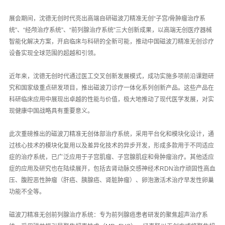
展会期间，沈德无创时代亮出高端自研磁波刀精准无创“子宫/骨肿瘤治疗系
统”、“经颅治疗系统”、“前列腺治疗系统”三大创新成果，以高端无创医疗器械
智能化解决方案，开启临床与科研的全新可能，推动中国磁波刀精准无创诊疗
设备实现全球范围的超越和引领。
近年来，沈德无创时代通过医工交叉创新发展模式，成功实施多项前沿课题研
究和国家级重点研发项目，推出磁波刀诊疗一体化系列创新产品。这些产品在
科研临床应用中展现出卓越的性能与价值，极大地推动了现代医学发展，对实
现健康中国战略具有重要意义。
此次重磅推出的磁波刀精准无创体部治疗系统，采用平台化和模块化设计，通
过核心技术的模块化复用以及差异化技术的异步开发，形成多款用于不同适应
症的治疗系统，已广泛应用于子宫肌瘤、子宫腺肌症和骨肿瘤治疗。其他适应
症的应用及研究也在陆续展开，包括去肾动脉交感神经术RDN治疗顽固性高血
压、腹腔恶性肿瘤（肝癌、胰腺癌、肾脏肿瘤）、卵泡激活术治疗早发性卵巢
功能不全等。
磁波刀精准无创前列腺治疗系统：专为前列腺癌患者研发的聚焦超声治疗系