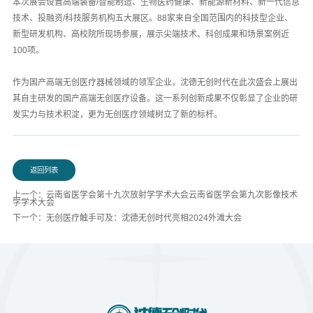
本次展会设置高端装备/智能制造、生物医药健康、新能源新材料、新一代信息
技术、投融资/科技服务机构五大展区。88家来自全国范围内的科技型企业、
新型研发机构、高校院所现场参展，展示尖端技术、科创成果和场景案例近
100项。
作为国产高端无创医疗器械领域的领军企业，沈德无创时代在此次盛会上展出
其自主研发的国产高端无创医疗设备。这一系列创新成果不仅彰显了企业的研
发实力与技术积淀，更为无创医疗领域树立了新的标杆。
返回列表
上一个：云南省医学会第十九次放射学学术大会云南省医学会第九次影像技术
学学术大会
下一个：无创医疗触手可及：沈德无创时代亮相2024外滩大会