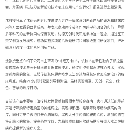
行。沈德无创时代董事长、上海交通大学生物医学工程学院沈国峰教授受邀参
会，并围绕《磁波刀创新前沿技术临床应用与产业转化》报告进行主题演讲。
沈教授分享了沈德无创时代在磁波刀诊疗一体化系列创新产品的研发和临床应
用等方面取得的显著成果，并表示高端医疗装备作为跨学科融合的典范，亟需
多学科间的创新协同与深度联动。沈德无创时代正是秉持这一理念，通过医工
交叉创新发展模式，成功实施多项前沿课题研究和国家级重点研发项目，推出
磁波刀诊疗一体化系列创新产品。
沈教授重点介绍了公司自主研发的“神经刀”技术，该技术创新性融合了相控型
聚焦超声技术与高分辨率磁共振成像技术，通过相控型超声波核心技术，实现
穿透颅骨的聚焦，克服传统聚焦超声技术无法穿过颅骨聚焦实现疾病治疗的临
床痛点，结合MR的实时靶区引导和测温，最终实现精准、无创、安全、绿
色、智慧的治疗目的。
目前该产品主要用于治疗特发性震颤和震颤主型帕金森病，也可通过低能量超
声进行深脑部特定脑区的神经调控，实现抑郁症、睡眠障碍等精神疾病的治
疗，同时可结合微泡打开血脑屏障，实现大分子药物的靶向给药，增加药物在
特定脑区的聚集，提高药物疗效，为脑胶质瘤和阿尔兹海默症等重大难治性脑
疾病提供新的治疗方案。