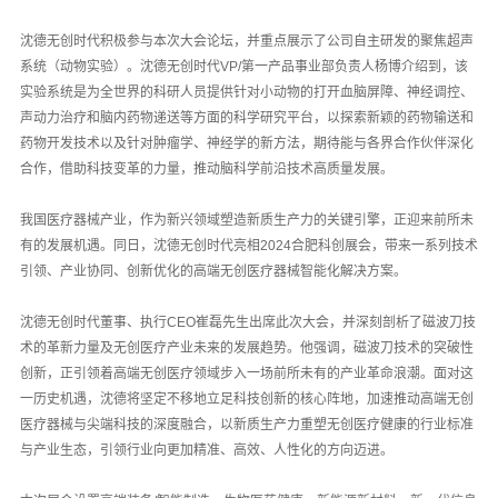
沈德无创时代积极参与本次大会论坛，并重点展示了公司自主研发的聚焦超声
系统（动物实验）。沈德无创时代VP/第一产品事业部负责人杨博介绍到，该
实验系统是为全世界的科研人员提供针对小动物的打开血脑屏障、神经调控、
声动力治疗和脑内药物递送等方面的科学研究平台，以探索新颖的药物输送和
药物开发技术以及针对肿瘤学、神经学的新方法，期待能与各界合作伙伴深化
合作，借助科技变革的力量，推动脑科学前沿技术高质量发展。
我国医疗器械产业，作为新兴领域塑造新质生产力的关键引擎，正迎来前所未
有的发展机遇。同日，沈德无创时代亮相2024合肥科创展会，带来一系列技术
引领、产业协同、创新优化的高端无创医疗器械智能化解决方案。
沈德无创时代董事、执行CEO崔磊先生出席此次大会，并深刻剖析了磁波刀技
术的革新力量及无创医疗产业未来的发展趋势。他强调，磁波刀技术的突破性
创新，正引领着高端无创医疗领域步入一场前所未有的产业革命浪潮。面对这
一历史机遇，沈德将坚定不移地立足科技创新的核心阵地，加速推动高端无创
医疗器械与尖端科技的深度融合，以新质生产力重塑无创医疗健康的行业标准
与产业生态，引领行业向更加精准、高效、人性化的方向迈进。