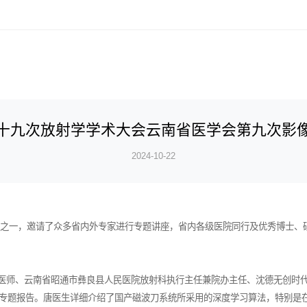
十九次放射学学术大会云南省医学会第九次影
2024-10-22
一，邀请了众多省内外专家进行专题讲座，省内各级医院同行及优秀博士、硕
师、云南省昭通市彝良县人民医院放射科执行主任兼院办主任、沈德无创时代
专题报告。唐医生详细介绍了国产磁波刀系统所采用的深度学习算法，特别是在