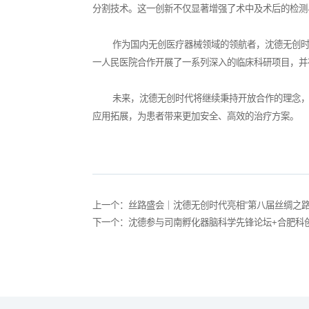
分割技术。这一创新不仅显著增强了术中及术后的检测
作为国内无创医疗器械领域的领航者，沈德无创
一人民医院合作开展了一系列深入的临床科研项目，并
未来，沈德无创时代将继续秉持开放合作的理念
应用拓展，为患者带来更加安全、高效的治疗方案。
上一个：丝路盛会｜沈德无创时代亮相“第八届丝绸之
下一个：沈德参与司南孵化器脑科学先锋论坛+合肥科